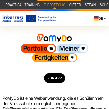
L
PRACTICAL TRAINING
E-PORTFOLIO
GIFTED
STEAM
SCHO
DE
Portfolio
Meiner
Fertigkeiten
ZUR APP
PoMyDo ist eine
Webanwendung
, die es SchülerInnen
der Volksschule ermöglicht, ihr eigenes
Schülerportfolio zu erstellen. Die SchülerInnen können in