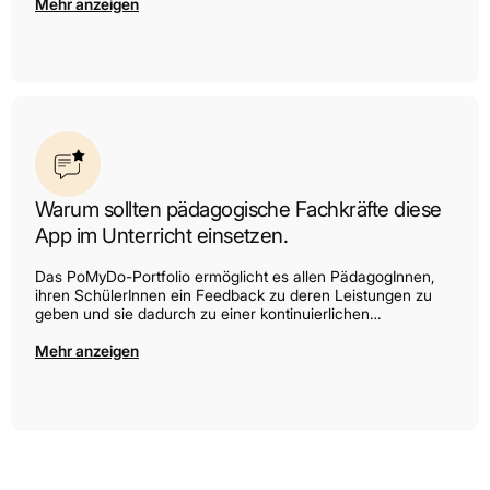
in die Oberstufe mitzunehmen. Mit dem PoMyDo-
Mehr anzeigen
Schülerportfolio entwickeln die SchülerInnen ihre digitale
Kompetenzen, Kollaboration, Kommunikation, kritisches
Denken, Kreativität, Kulturalität sowie Kontextkompetenz.
Warum sollten pädagogische Fachkräfte diese
App im Unterricht einsetzen.
Das PoMyDo-Portfolio ermöglicht es allen PädagogInnen,
ihren SchülerInnen ein Feedback zu deren Leistungen zu
geben und sie dadurch zu einer kontinuierlichen
Selbstentwicklung zu motivieren. Gleichzeitig steht eine
Datenbank mit Arbeitsblättern in der Anwendung bereit, die
Mehr anzeigen
ein nützliches Tool für die Arbeit mit den SchülerInnen sind.